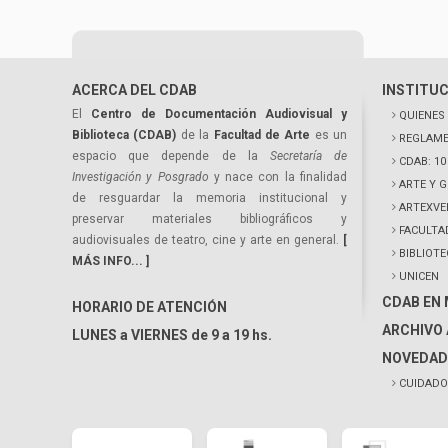
ACERCA DEL CDAB
INSTITU
El
Centro de Documentación Audiovisual y
QUIENES
Biblioteca (CDAB)
de la
Facultad de Arte
es un
REGLAME
espacio que depende de la
Secretaría de
CDAB: 1
Investigación y Posgrado
y nace con la finalidad
ARTE Y 
de resguardar la memoria institucional y
ARTEXVE
preservar materiales bibliográficos y
FACULTA
audiovisuales de teatro, cine y arte en general.
[
BIBLIOT
MÁS INFO... ]
UNICEN
CDAB EN
HORARIO DE ATENCIÓN
ARCHIVO 
LUNES a VIERNES de 9 a 19 hs.
NOVEDAD
CUIDADO