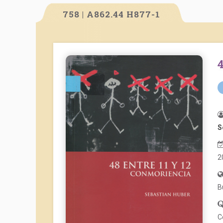
758 | A862.44 H877-1
S
2
B
C