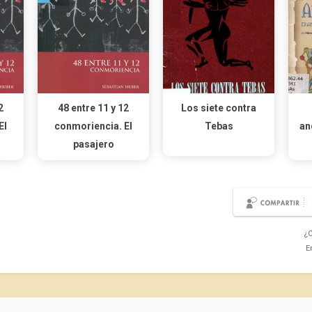
2
48 entre 11 y 12
Los siete contra
El
conmoriencia. El
Tebas
an
pasajero
¿C
E