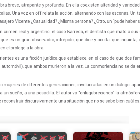
obra breve, atrapante y profunda. En ella coexisten alteridad y varieda
calias. Una voz en off relata la acción, alternando con las escenas. Un t
 pasajero Vicente ¿Casualidad? ¿Misma persona? ¿Otro, un “pude haber s
 crimen real y argentino: el caso Barreda, el dentista que mató a sus 
 que es un gran observador, intrépido, que dice y oculta, que inquiet
n el prólogo a la obra.
urientes es una ficción jurídica que establece, en el caso de que dos 
 automóvil), que ambos murieron a la vez. La conmoriencia no se da en
ro mujeres de diferentes generaciones, involucradas en un diálogo, apa
 un sueño, a una pesadilla. El autor va “enlugubreciendo” la atmósfer
 reconstruir discursivamente una situación que no se sabe bien cuál es.