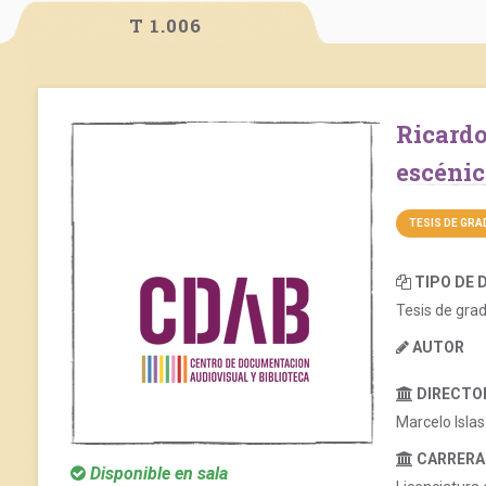
T 1.006
Ricardo Bartís: El actor como lenguaje
escéni
TESIS DE GR
TIPO DE
Tesis de gra
AUTOR
DIRECTOR
Marcelo Islas
CARRERA
Disponible en sala