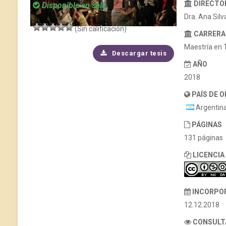
DIRECTOR
Disponible en sala
Dra. Ana Silv
(Sin calificación)
CARRERA
Maestría en 
Descargar tesis
AÑO
2018
PAÍS DE 
Argentin
PÁGINAS
131 páginas
LICENCIA
INCORPO
12.12.2018
CONSULT