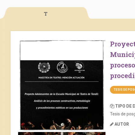
T
Proyecto Adolescentes de la Escuela
Municip
proces
procedi
TESIS DE PO
TIPO DE
Tesis de pos
AUTOR