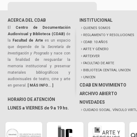
ACERCA DEL CDAB
INSTITUCIONAL
El
Centro de Documentación
QUIENES SOMOS
Audiovisual y Biblioteca (CDAB)
de
REGLAMENTO Y RESOLUCIONES
la
Facultad de Arte
es un espacio
CDAB: 10 AÑOS
que depende de la
Secretaría de
ARTE Y GÉNERO
Investigación y Posgrado
y nace con
ARTEXVER
la finalidad de resguardar la
FACULTAD DE ARTE
memoria institucional y preservar
BIBLIOTECA CENTRAL UNICEN
materiales bibliográficos y
UNICEN
audiovisuales de teatro, cine y arte
CDAB EN MOVIMIENTO
en general.
[ MÁS INFO... ]
ARCHIVO ABIERTO
HORARIO DE ATENCIÓN
NOVEDADES
LUNES a VIERNES de 9 a 19 hs.
CUIDADO SOCIAL. VÍNCULO VIRT