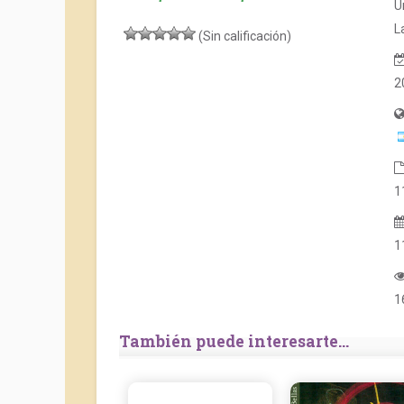
U
L
(Sin calificación)
2
1
1
1
También puede interesarte...