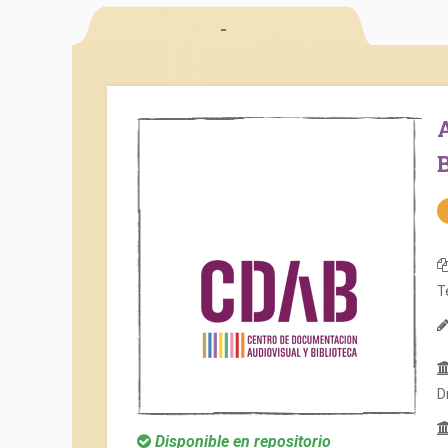
-
Arte y sociedad en Tandil: el desarrollo de
B
T
D
Disponible en repositorio