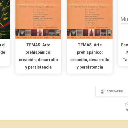
 el
TEMAS. Arte
TEMAS. Arte
Esc
 de
prehispánico:
prehispánico:
creación, desarrollo
creación, desarrollo
Ta
y persistencia
y persistencia
¿C
E