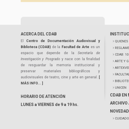
ACERCA DEL CDAB
INSTITU
El
Centro de Documentación Audiovisual y
QUIENES
Biblioteca (CDAB)
de la
Facultad de Arte
es un
REGLAME
espacio que depende de la
Secretaría de
CDAB: 1
Investigación y Posgrado
y nace con la finalidad
ARTE Y 
de resguardar la memoria institucional y
ARTEXVE
preservar materiales bibliográficos y
FACULTA
audiovisuales de teatro, cine y arte en general.
[
BIBLIOT
MÁS INFO... ]
UNICEN
CDAB EN
HORARIO DE ATENCIÓN
ARCHIVO 
LUNES a VIERNES de 9 a 19 hs.
NOVEDAD
CUIDADO