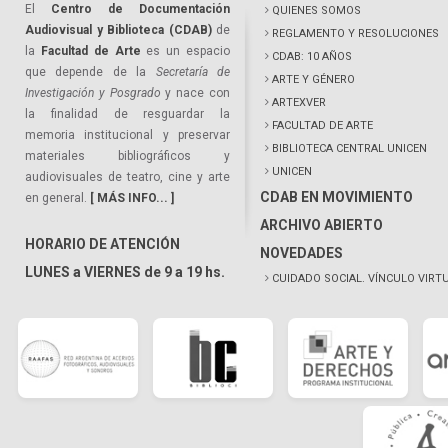
El
Centro de Documentación
QUIENES SOMOS
Audiovisual y Biblioteca (CDAB)
de
REGLAMENTO Y RESOLUCIONES
la
Facultad de Arte
es un espacio
CDAB: 10 AÑOS
que depende de la
Secretaría de
ARTE Y GÉNERO
Investigación y Posgrado
y nace con
ARTEXVER
la finalidad de resguardar la
FACULTAD DE ARTE
memoria institucional y preservar
BIBLIOTECA CENTRAL UNICEN
materiales bibliográficos y
UNICEN
audiovisuales de teatro, cine y arte
CDAB EN MOVIMIENTO
en general.
[ MÁS INFO... ]
ARCHIVO ABIERTO
HORARIO DE ATENCIÓN
NOVEDADES
LUNES a VIERNES de 9 a 19 hs.
CUIDADO SOCIAL. VÍNCULO VIRT