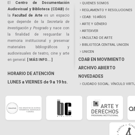
El
Centro de Documentación
QUIENES SOMOS
Audiovisual y Biblioteca (CDAB)
de
REGLAMENTO Y RESOLUCIONES
la
Facultad de Arte
es un espacio
CDAB: 10 AÑOS
que depende de la
Secretaría de
ARTE Y GÉNERO
Investigación y Posgrado
y nace con
ARTEXVER
la finalidad de resguardar la
FACULTAD DE ARTE
memoria institucional y preservar
BIBLIOTECA CENTRAL UNICEN
materiales bibliográficos y
UNICEN
audiovisuales de teatro, cine y arte
CDAB EN MOVIMIENTO
en general.
[ MÁS INFO... ]
ARCHIVO ABIERTO
HORARIO DE ATENCIÓN
NOVEDADES
LUNES a VIERNES de 9 a 19 hs.
CUIDADO SOCIAL. VÍNCULO VIRT