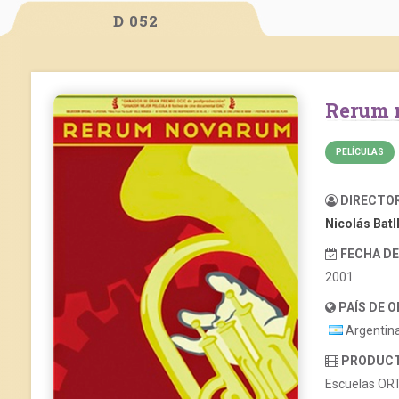
D 052
Rerum
PELÍCULAS
DIRECTO
Nicolás Batl
FECHA D
2001
PAÍS DE 
Argentin
PRODUC
Escuelas ORT