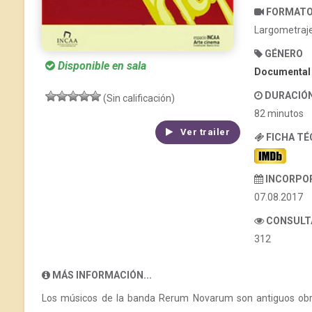
FORMAT
Largometraj
GÉNERO
Disponible en sala
Documental
DURACIÓ
(Sin calificación)
82 minutos
Ver trailer
FICHA T
INCORPO
07.08.2017
CONSULT
312
MÁS INFORMACIÓN...
Los músicos de la banda Rerum Novarum son antiguos obrer