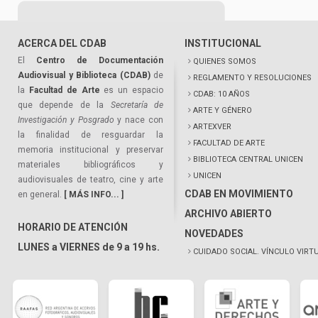
ACERCA DEL CDAB
INSTITUCIONAL
El
Centro de Documentación
QUIENES SOMOS
Audiovisual y Biblioteca (CDAB)
de
REGLAMENTO Y RESOLUCIONES
la
Facultad de Arte
es un espacio
CDAB: 10 AÑOS
que depende de la
Secretaría de
ARTE Y GÉNERO
Investigación y Posgrado
y nace con
ARTEXVER
la finalidad de resguardar la
FACULTAD DE ARTE
memoria institucional y preservar
BIBLIOTECA CENTRAL UNICEN
materiales bibliográficos y
UNICEN
audiovisuales de teatro, cine y arte
CDAB EN MOVIMIENTO
en general.
[ MÁS INFO... ]
ARCHIVO ABIERTO
HORARIO DE ATENCIÓN
NOVEDADES
LUNES a VIERNES de 9 a 19 hs.
CUIDADO SOCIAL. VÍNCULO VIRT