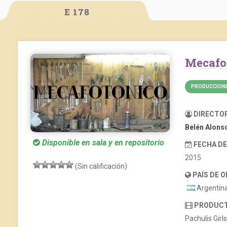
E 178
Mecaf
PRODUCCIONE
DIRECTO
Belén Alons
Disponible en sala y en repositorio
FECHA D
2015
(Sin calificación)
PAÍS DE 
Argentin
PRODUC
Pachulis Girls