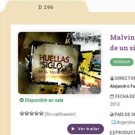
D 296
Malvinas, la guerra que nos contaron. Huellas
de un s
PELÍCULAS
DIRECTO
Alejandro F
FECHA D
Disponible en sala
2010
(Sin calificación)
PAÍS DE 
Argentin
Ver trailer
PRODUC