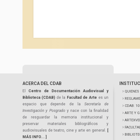
ACERCA DEL CDAB
INSTITU
El
Centro de Documentación Audiovisual y
QUIENES
Biblioteca (CDAB)
de la
Facultad de Arte
es un
REGLAME
espacio que depende de la
Secretaría de
CDAB: 1
Investigación y Posgrado
y nace con la finalidad
ARTE Y 
de resguardar la memoria institucional y
ARTEXVE
preservar materiales bibliográficos y
FACULTA
audiovisuales de teatro, cine y arte en general.
[
BIBLIOT
MÁS INFO... ]