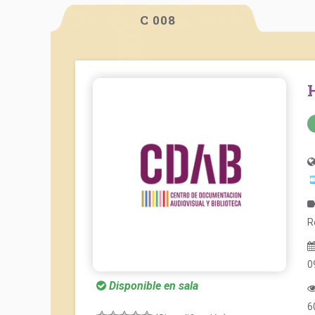
C 008
R
0
Disponible en sala
6