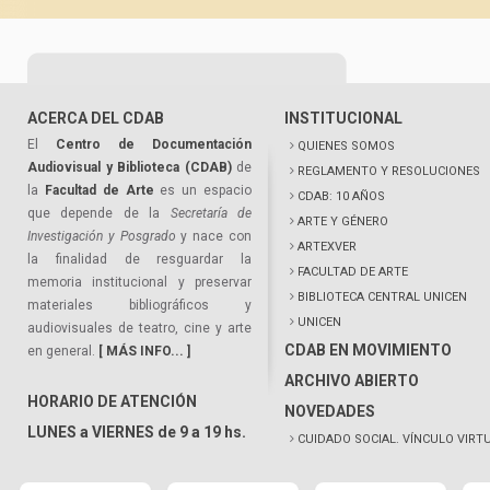
ACERCA DEL CDAB
INSTITUCIONAL
El
Centro de Documentación
QUIENES SOMOS
Audiovisual y Biblioteca (CDAB)
de
REGLAMENTO Y RESOLUCIONES
la
Facultad de Arte
es un espacio
CDAB: 10 AÑOS
que depende de la
Secretaría de
ARTE Y GÉNERO
Investigación y Posgrado
y nace con
ARTEXVER
la finalidad de resguardar la
FACULTAD DE ARTE
memoria institucional y preservar
BIBLIOTECA CENTRAL UNICEN
materiales bibliográficos y
UNICEN
audiovisuales de teatro, cine y arte
CDAB EN MOVIMIENTO
en general.
[ MÁS INFO... ]
ARCHIVO ABIERTO
HORARIO DE ATENCIÓN
NOVEDADES
LUNES a VIERNES de 9 a 19 hs.
CUIDADO SOCIAL. VÍNCULO VIRT