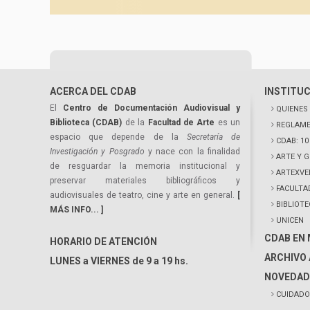
ACERCA DEL CDAB
INSTITU
El
Centro de Documentación Audiovisual y
QUIENES
Biblioteca (CDAB)
de la
Facultad de Arte
es un
REGLAME
espacio que depende de la
Secretaría de
CDAB: 1
Investigación y Posgrado
y nace con la finalidad
ARTE Y 
de resguardar la memoria institucional y
ARTEXVE
preservar materiales bibliográficos y
FACULTA
audiovisuales de teatro, cine y arte en general.
[
BIBLIOT
MÁS INFO... ]
UNICEN
CDAB EN
HORARIO DE ATENCIÓN
ARCHIVO 
LUNES a VIERNES de 9 a 19 hs.
NOVEDAD
CUIDADO