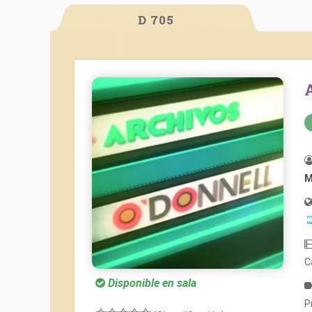
D 705
M
C
Disponible en sala
P