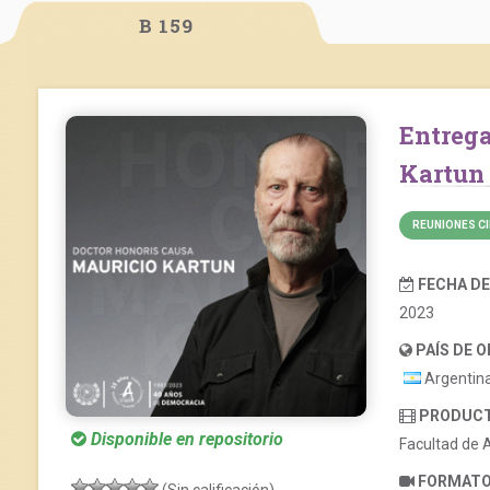
B 159
Entrega Doctorado Honoris Causa: Mauricio
Kartun
REUNIONES CI
FECHA D
2023
PAÍS DE 
Argentin
PRODUC
Disponible en repositorio
Facultad de 
FORMAT