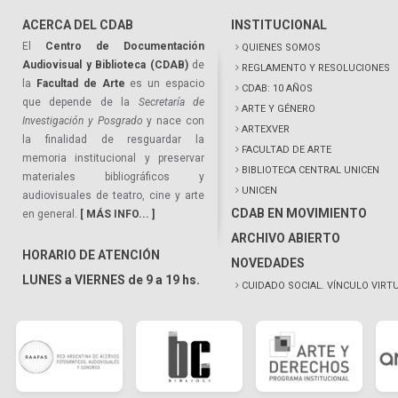
ACERCA DEL CDAB
INSTITUCIONAL
El
Centro de Documentación
QUIENES SOMOS
Audiovisual y Biblioteca (CDAB)
de
REGLAMENTO Y RESOLUCIONES
la
Facultad de Arte
es un espacio
CDAB: 10 AÑOS
que depende de la
Secretaría de
ARTE Y GÉNERO
Investigación y Posgrado
y nace con
ARTEXVER
la finalidad de resguardar la
FACULTAD DE ARTE
memoria institucional y preservar
BIBLIOTECA CENTRAL UNICEN
materiales bibliográficos y
UNICEN
audiovisuales de teatro, cine y arte
CDAB EN MOVIMIENTO
en general.
[ MÁS INFO... ]
ARCHIVO ABIERTO
HORARIO DE ATENCIÓN
NOVEDADES
LUNES a VIERNES de 9 a 19 hs.
CUIDADO SOCIAL. VÍNCULO VIRT