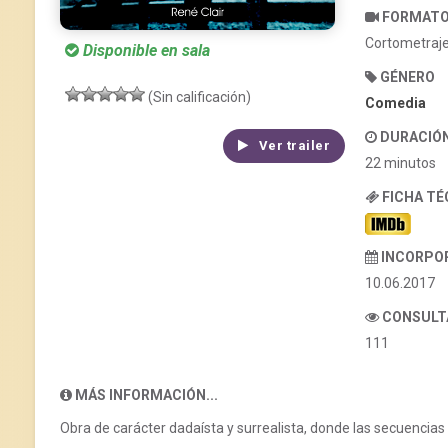
FORMAT
Cortometraj
Disponible en sala
GÉNERO
(Sin calificación)
Comedia
DURACIÓ
Ver trailer
22 minutos
FICHA T
INCORPO
10.06.2017
CONSULT
111
MÁS INFORMACIÓN...
Obra de carácter dadaísta y surrealista, donde las secuenci