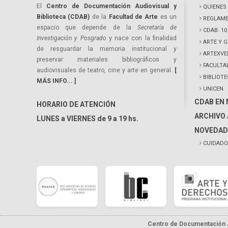
El
Centro de Documentación Audiovisual y
QUIENES
Biblioteca (CDAB)
de la
Facultad de Arte
es un
REGLAME
espacio que depende de la
Secretaría de
CDAB: 1
Investigación y Posgrado
y nace con la finalidad
ARTE Y 
de resguardar la memoria institucional y
ARTEXVE
preservar materiales bibliográficos y
FACULTA
audiovisuales de teatro, cine y arte en general.
[
BIBLIOT
MÁS INFO... ]
UNICEN
CDAB EN
HORARIO DE ATENCIÓN
ARCHIVO 
LUNES a VIERNES de 9 a 19 hs.
NOVEDAD
CUIDADO
Centro de Documentación A