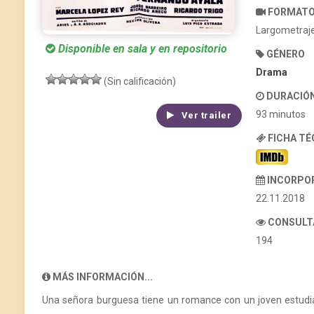
FORMAT
Largometraj
Disponible en sala y en repositorio
GÉNERO
Drama
(Sin calificación)
DURACIÓ
93 minutos
Ver trailer
FICHA T
INCORPO
22.11.2018
CONSULT
194
MÁS INFORMACIÓN...
Una señora burguesa tiene un romance con un joven estudiant