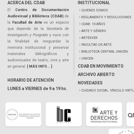
ACERCA DEL CDAB
INSTITUCIONAL
El
Centro de Documentación
QUIENES SOMOS
Audiovisual y Biblioteca (CDAB)
de
REGLAMENTO Y RESOLUCIONES
la
Facultad de Arte
es un espacio
CDAB: 10 AÑOS
que depende de la
Secretaría de
ARTE Y GÉNERO
Investigación y Posgrado
y nace con
ARTEXVER
la finalidad de resguardar la
FACULTAD DE ARTE
memoria institucional y preservar
BIBLIOTECA CENTRAL UNICEN
materiales bibliográficos y
UNICEN
audiovisuales de teatro, cine y arte
CDAB EN MOVIMIENTO
en general.
[ MÁS INFO... ]
ARCHIVO ABIERTO
HORARIO DE ATENCIÓN
NOVEDADES
LUNES a VIERNES de 9 a 19 hs.
CUIDADO SOCIAL. VÍNCULO VIRT