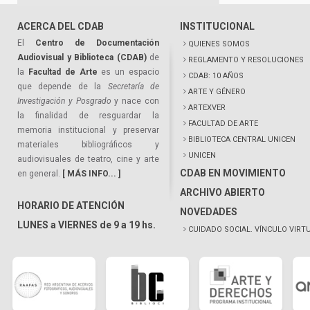
ACERCA DEL CDAB
INSTITUCIONAL
El
Centro de Documentación
QUIENES SOMOS
Audiovisual y Biblioteca (CDAB)
de
REGLAMENTO Y RESOLUCIONES
la
Facultad de Arte
es un espacio
CDAB: 10 AÑOS
que depende de la
Secretaría de
ARTE Y GÉNERO
Investigación y Posgrado
y nace con
ARTEXVER
la finalidad de resguardar la
FACULTAD DE ARTE
memoria institucional y preservar
BIBLIOTECA CENTRAL UNICEN
materiales bibliográficos y
UNICEN
audiovisuales de teatro, cine y arte
CDAB EN MOVIMIENTO
en general.
[ MÁS INFO... ]
ARCHIVO ABIERTO
HORARIO DE ATENCIÓN
NOVEDADES
LUNES a VIERNES de 9 a 19 hs.
CUIDADO SOCIAL. VÍNCULO VIRT