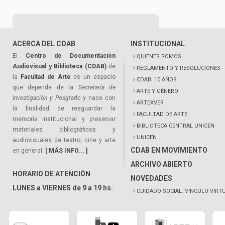
ACERCA DEL CDAB
INSTITUCIONAL
El
Centro de Documentación
QUIENES SOMOS
Audiovisual y Biblioteca (CDAB)
de
REGLAMENTO Y RESOLUCIONES
la
Facultad de Arte
es un espacio
CDAB: 10 AÑOS
que depende de la
Secretaría de
ARTE Y GÉNERO
Investigación y Posgrado
y nace con
ARTEXVER
la finalidad de resguardar la
FACULTAD DE ARTE
memoria institucional y preservar
BIBLIOTECA CENTRAL UNICEN
materiales bibliográficos y
UNICEN
audiovisuales de teatro, cine y arte
CDAB EN MOVIMIENTO
en general.
[ MÁS INFO... ]
ARCHIVO ABIERTO
HORARIO DE ATENCIÓN
NOVEDADES
LUNES a VIERNES de 9 a 19 hs.
CUIDADO SOCIAL. VÍNCULO VIRT