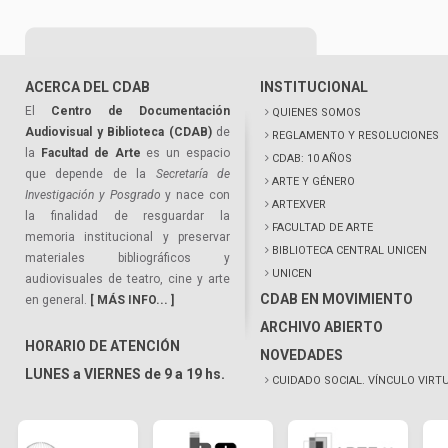
ACERCA DEL CDAB
INSTITUCIONAL
El
Centro de Documentación
QUIENES SOMOS
Audiovisual y Biblioteca (CDAB)
de
REGLAMENTO Y RESOLUCIONES
la
Facultad de Arte
es un espacio
CDAB: 10 AÑOS
que depende de la
Secretaría de
ARTE Y GÉNERO
Investigación y Posgrado
y nace con
ARTEXVER
la finalidad de resguardar la
FACULTAD DE ARTE
memoria institucional y preservar
BIBLIOTECA CENTRAL UNICEN
materiales bibliográficos y
UNICEN
audiovisuales de teatro, cine y arte
CDAB EN MOVIMIENTO
en general.
[ MÁS INFO... ]
ARCHIVO ABIERTO
HORARIO DE ATENCIÓN
NOVEDADES
LUNES a VIERNES de 9 a 19 hs.
CUIDADO SOCIAL. VÍNCULO VIRT