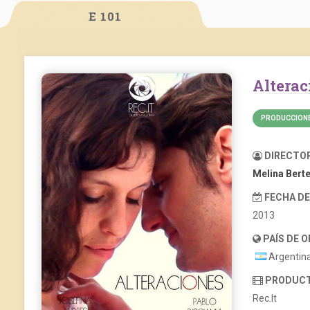
E 101
Altera
PRODUCCIONE
DIRECTO
Melina Bert
FECHA D
2013
PAÍS DE 
Argentin
PRODUC
Rec.It