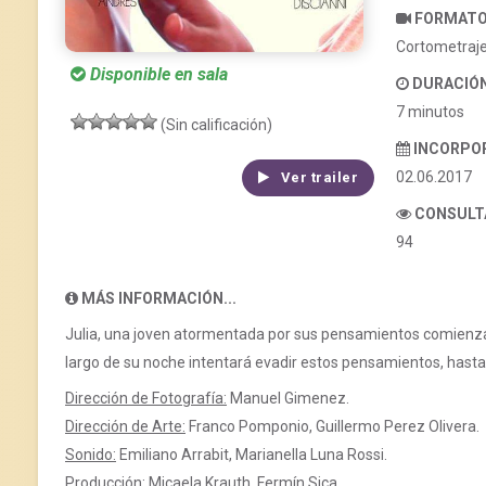
FORMAT
Cortometraj
Disponible en sala
DURACIÓ
7 minutos
(Sin calificación)
INCORPO
02.06.2017
Ver trailer
CONSULT
94
MÁS INFORMACIÓN...
Julia, una joven atormentada por sus pensamientos comienza a
largo de su noche intentará evadir estos pensamientos, hasta
Dirección de Fotografía:
Manuel Gimenez.
Dirección de Arte:
Franco Pomponio, Guillermo Perez Olivera.
Sonido:
Emiliano Arrabit, Marianella Luna Rossi.
Producción:
Micaela Krauth, Fermín Sica.