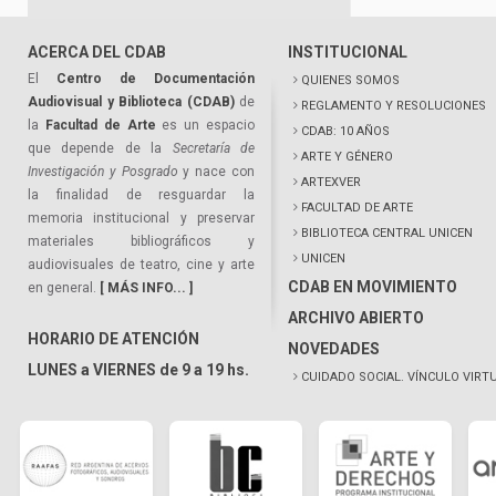
ACERCA DEL CDAB
INSTITUCIONAL
El
Centro de Documentación
QUIENES SOMOS
Audiovisual y Biblioteca (CDAB)
de
REGLAMENTO Y RESOLUCIONES
la
Facultad de Arte
es un espacio
CDAB: 10 AÑOS
que depende de la
Secretaría de
ARTE Y GÉNERO
Investigación y Posgrado
y nace con
ARTEXVER
la finalidad de resguardar la
FACULTAD DE ARTE
memoria institucional y preservar
BIBLIOTECA CENTRAL UNICEN
materiales bibliográficos y
UNICEN
audiovisuales de teatro, cine y arte
CDAB EN MOVIMIENTO
en general.
[ MÁS INFO... ]
ARCHIVO ABIERTO
HORARIO DE ATENCIÓN
NOVEDADES
LUNES a VIERNES de 9 a 19 hs.
CUIDADO SOCIAL. VÍNCULO VIRT