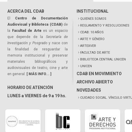
ACERCA DEL CDAB
INSTITUCIONAL
El
Centro de Documentación
QUIENES SOMOS
Audiovisual y Biblioteca (CDAB)
de
REGLAMENTO Y RESOLUCIONES
la
Facultad de Arte
es un espacio
CDAB: 10 AÑOS
que depende de la
Secretaría de
ARTE Y GÉNERO
Investigación y Posgrado
y nace con
ARTEXVER
la finalidad de resguardar la
FACULTAD DE ARTE
memoria institucional y preservar
BIBLIOTECA CENTRAL UNICEN
materiales bibliográficos y
UNICEN
audiovisuales de teatro, cine y arte
CDAB EN MOVIMIENTO
en general.
[ MÁS INFO... ]
ARCHIVO ABIERTO
HORARIO DE ATENCIÓN
NOVEDADES
LUNES a VIERNES de 9 a 19 hs.
CUIDADO SOCIAL. VÍNCULO VIRT