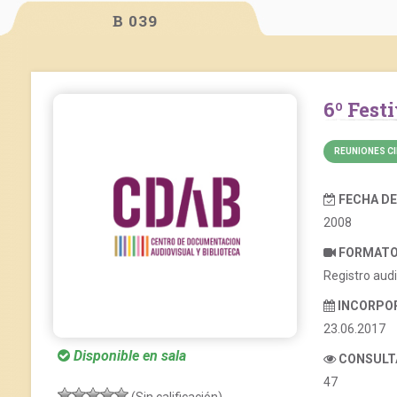
B 039
6º Fes
REUNIONES CI
FECHA D
2008
FORMAT
Registro audi
INCORPO
23.06.2017
Disponible en sala
CONSULT
47