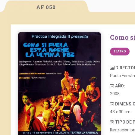
AF 050
Como s
TEATRO
DIRECTO
Paula Ferná
AÑO:
2008
DIMENSIO
43 x 30 cm.
TIPO DE 
Ilustración bri