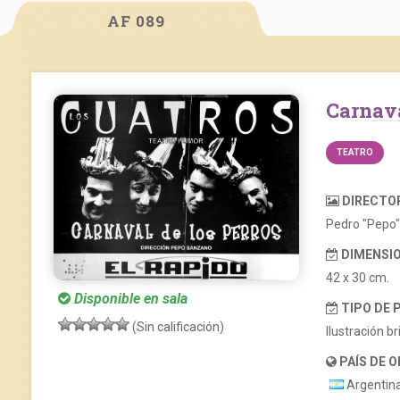
AF 089
Carnav
TEATRO
DIRECTO
Pedro "Pepo
DIMENSIO
42 x 30 cm.
Disponible en sala
TIPO DE 
(Sin calificación)
Ilustración bri
PAÍS DE O
Argentin