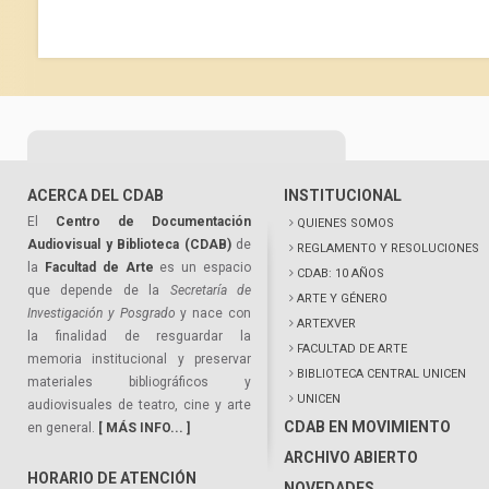
ACERCA DEL CDAB
INSTITUCIONAL
El
Centro de Documentación
QUIENES SOMOS
Audiovisual y Biblioteca (CDAB)
de
REGLAMENTO Y RESOLUCIONES
la
Facultad de Arte
es un espacio
CDAB: 10 AÑOS
que depende de la
Secretaría de
ARTE Y GÉNERO
Investigación y Posgrado
y nace con
ARTEXVER
la finalidad de resguardar la
FACULTAD DE ARTE
memoria institucional y preservar
BIBLIOTECA CENTRAL UNICEN
materiales bibliográficos y
UNICEN
audiovisuales de teatro, cine y arte
CDAB EN MOVIMIENTO
en general.
[ MÁS INFO... ]
ARCHIVO ABIERTO
HORARIO DE ATENCIÓN
NOVEDADES