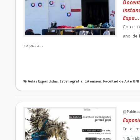
Docen
instan
Expa...
Con el o
año de l
se puso…
Aulas Expandidas
,
Escenografía
,
Extension
,
Facultad de Arte UN
Publicad
Exposi
En el ma
“[RE]Hab