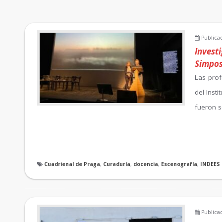
Publicad
Invest
Simpos
Las prof
del Inst
fueron s
Cuadrienal de Praga
,
Curaduría
,
docencia
,
Escenografía
,
INDEES
Publicad