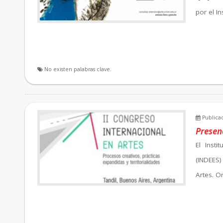
por el I
No existen palabras clave.
Publicad
Presenc
El Inst
(INDEES)
Artes. O