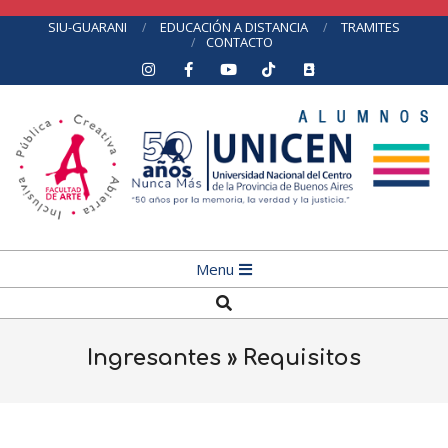
Skip
SIU-GUARANI
EDUCACIÓN A DISTANCIA
TRAMITES
CONTACTO
to
content
Primary
Menu
Navigation
Search
Menu
Ingresantes »
Requisitos