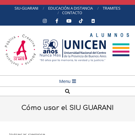
Skip
SIU-GUARANI
EDUCACIÓN A DISTANCIA
TRAMITES
CONTACTO
to
content
Primary
Menu
Navigation
Search
Menu
Cómo usar el SIU GUARANI
Ingresar siempre